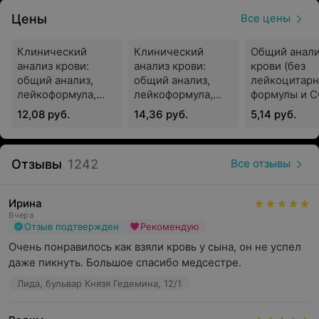
Чтобы получить результаты исследований, можно
Цены
Все цены
обратиться непосредственно в медицинский офис
компании «ИНВИТРО» или выбрать вариант
Клинический
Клинический
Общий анал
отправки результатов на электронную почту без
анализ крови:
анализ крови:
крови (без
посещения офиса.
общий анализ,
общий анализ,
лейкоцитар
лейкоформула,
лейкоформула,
формулы и С
СОЭ
СОЭ (с
12,08 руб.
14,36 руб.
5,14 руб.
обязательной
Лаборатория «ИНВИТРО» предлагает следующие виды
«ручной»
исследований:
микроскопией
Отзывы
1242
Все отзывы
мазка)
исследования биохимического направления;
гормональные исследования;
Ирина
Вчера
исследования гематологического направления;
Отзыв подтвержден
Рекомендую
Очень понравилось как взяли кровь у сына, он не успел 
гормональные исследования;
даже пикнуть. Большое спасибо медсестре.
исследования иммунологического направления;
Лида, бульвар Князя Гедемина, 12/1
исследования мочи, кала, спермы;