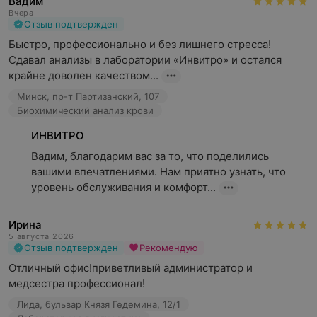
Вадим
цитологические исследования;
Вчера
Отзыв подтвержден
COVID-19;
Быстро, профессионально и без лишнего стресса! 
диагностика патологий печени без биопсии;
Сдавал анализы в лаборатории «Инвитро» и остался 
дисбиотические состояния кишечника и
крайне доволен качеством...
урогенитального тракта;
Минск, пр-т Партизанский, 107
Биохимический анализ крови
диагностика инфекционных заболеваний;
ИНВИТРО
исследования цитогенетического направления;
Вадим, благодарим вас за то, что поделились 
генетические предрасположенности;
вашими впечатлениями. Нам приятно узнать, что 
ДНК-диагностика;
уровень обслуживания и комфорт...
наследственные заболевания обмена веществ;
Ирина
исследования урологического направления;
5 августа 2026
Отзыв подтвержден
Рекомендую
генетические исследования.
Отличный офис!приветливый администратор и 
медсестра профессионал!
«ИНВИТРО» признана медицинской лабораторией №1
по результатам премии «Номер один», 2023 г.
Лида, бульвар Князя Гедемина, 12/1