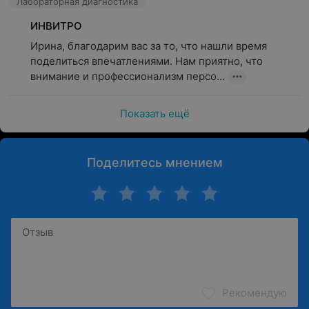
Лабораторная диагностика
В лаборатории «ИНВИТРО» регулярно действуют
приятные акции для пациентов, а также предусмотрена
ИНВИТРО
программа лояльности «Здоровый кэшбэк». Программа
Ирина, благодарим вас за то, что нашли время 
позволяет выбирать услуги, за которые начисляются
поделиться впечатлениями. Нам приятно, что 
повышенные бонусы. Сразу после первого заказа
внимание и профессионализм персо...
пациент получает 3% от суммы заказа на бонусный
счет. Накопленные бонусы могут составлять до 30% от
Показать ещё
суммы следующего заказа.
Обращаем ваше внимание, что обязательна
консультация специалиста: рекламируемые
Поделитесь мнением
медицинские услуги могут иметь
противопоказания и побочные реакции.
Рекомендую