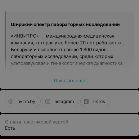
Широкий спектр лабораторных исследований
«ИНВИТРО» — международная медицинская
компания, которая уже более 20 лет работает в
Беларуси и выполняет свыше 1 800 видов
лабораторных исследований, среди которых
ультразвуковая и гинекологическая диагностика.
Современное оборудование
Показать ещё
В распоряжении команды лаборатории
«ИНВИТРО» современное оборудование, включая
автоматические анализаторы японских,
invitro.by
Instagram
TikTok
швейцарских и американских производителей. Для
выполнения исследований используют
оригинальные реагенты.
Оплата пластиковой картой
Есть
Удобные способы получения результатов